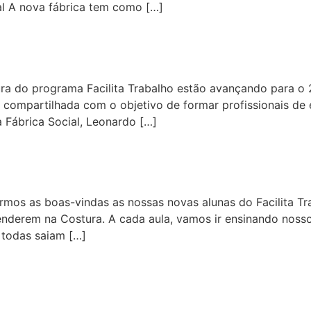
al A nova fábrica tem como […]
rma de capacitação m costur
ra do programa Facilita Trabalho estão avançando para 
 é compartilhada com o objetivo de formar profissionais de
 Fábrica Social, Leonardo […]
ação em costura
armos as boas-vindas as nossas novas alunas do Facilita T
derem na Costura. A cada aula, vamos ir ensinando nossos
todas saiam […]
I