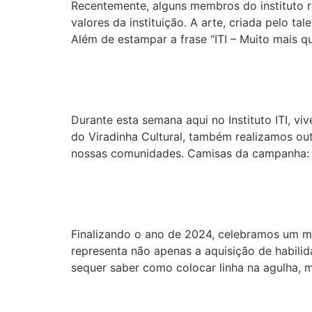
Recentemente, alguns membros do instituto r
valores da instituição. A arte, criada pelo t
Além de estampar a frase “ITI – Muito mais q
Outubro Rosa e Novem
Durante esta semana aqui no Instituto ITI, 
do Viradinha Cultural, também realizamos out
nossas comunidades. Camisas da campanha: O
Capacitação em Costu
Finalizando o ano de 2024, celebramos um ma
representa não apenas a aquisição de habili
sequer saber como colocar linha na agulha, m
ITI CULTURAL – Desbr