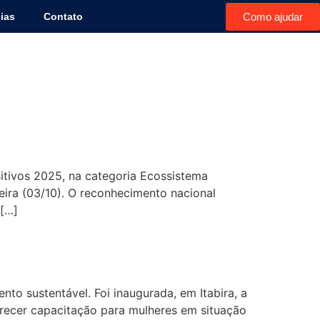
Como ajudar
ias
Contato
Prêmio Impactos
ositivos 2025, na categoria Ecossistema
-feira (03/10). O reconhecimento nacional
[…]
Itabira
to sustentável. Foi inaugurada, em Itabira, a
ferecer capacitação para mulheres em situação