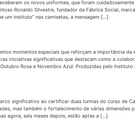
eceberam os novos uniformes, que foram cuidadosamente pr
alentoso Ronaldo Silvestre, fundador da Fábrica Social, mar
ue um instituto” nas camisetas, a mensagem […]
bro Azul
vivemos momentos especiais que reforçam a importância da
ras iniciativas significativas que destacam como a colabo
utubro Rosa e Novembro Azul: Produzidas pelo Instituto I
ra – 2024
rco significativo ao certificar duas turmas do curso de C
dades, mas também o fortalecimento de várias dimensões p
as agora, seis meses depois, estão aptas a […]
avando Horizontes rumo a Inh