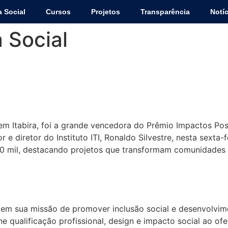
a Social
Cursos
Projetos
Transparência
Notíc
 Social
reconhecida nacionalmente no 
 ITI em Itabira, foi a grande vencedora do Prêmio Impactos P
 e diretor do Instituto ITI, Ronaldo Silvestre, nesta sexta
 mil, destacando projetos que transformam comunidades 
Fábrica Social de Cerâmica em 
 em sua missão de promover inclusão social e desenvolvimen
ne qualificação profissional, design e impacto social ao o