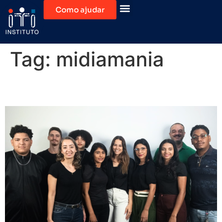
Como ajudar
Tag:
midiamania
MidiaMania – 2024