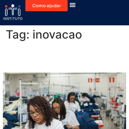
Como ajudar
Tag:
inovacao
Desenvolvimento da turma
de capacitação m costura