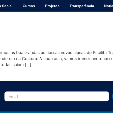
a Social
Cursos
Projetos
Transparência
Notíc
ação em costura
armos as boas-vindas as nossas novas alunas do Facilita T
derem na Costura. A cada aula, vamos ir ensinando nossos
todas saiam […]